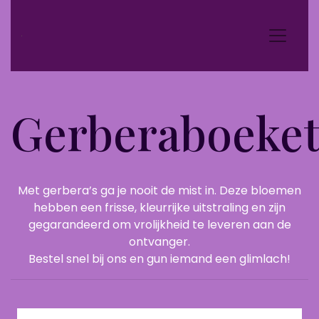
Gerberaboeket
Met gerbera’s ga je nooit de mist in. Deze bloemen
hebben een frisse, kleurrijke uitstraling en zijn
gegarandeerd om vrolijkheid te leveren aan de
ontvanger.
Bestel snel bij ons en gun iemand een glimlach!