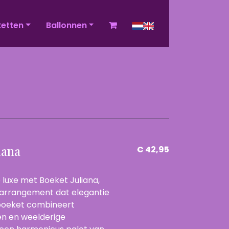
ketten
Ballonnen
iana
€ 42,95
 luxe met Boeket Juliana,
d arrangement dat elegantie
t boeket combineert
en en weelderige