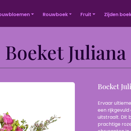
ouwbloemen
Rouwboek
Fruit
Zijden boe
Boeket Juliana
Boeket Jul
Ervaar ultieme
een rijkgevul
uitstraalt. Di
prachtige roz