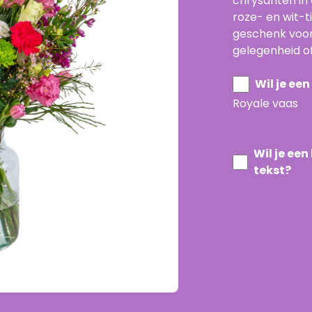
chrysanten in
roze- en wit-
geschenk voor
gelegenheid of 
Wil je ee
Royale vaas
Wil je ee
tekst?