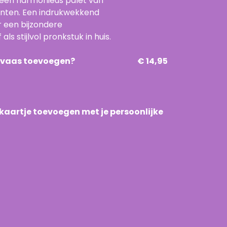
 een harmonieus palet van
tinten. Een indrukwekkend
 een bijzondere
als stijlvol pronkstuk in huis.
n vaas toevoegen?
€ 14,95
n kaartje toevoegen met je persoonlijke