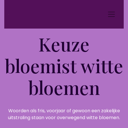
Keuze
bloemist witte
bloemen
Woorden als fris, voorjaar of gewoon een zakelijke
uitstraling staan voor overwegend witte bloemen.