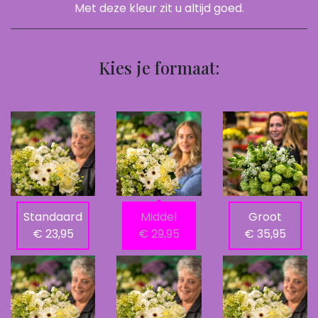
Met deze kleur zit u altijd goed.
Kies je formaat:
Standaard
Middel
Groot
€ 23,95
€ 29,95
€ 35,95