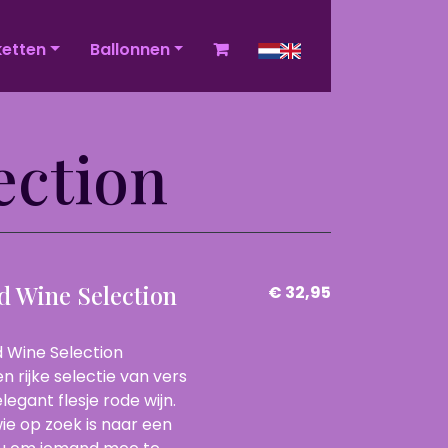
ketten
Ballonnen
ection
d Wine Selection
€ 32,95
 Wine Selection
 rijke selectie van vers
legant flesje rode wijn.
ie op zoek is naar een