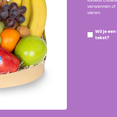
luxueus cade
verwennen of 
vieren.
Wil je ee
tekst?