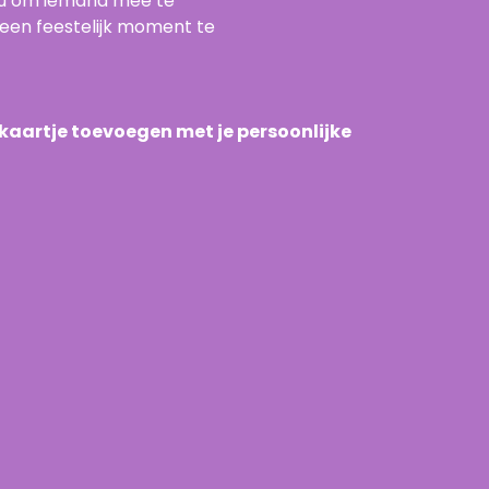
au om iemand mee te
een feestelijk moment te
n kaartje toevoegen met je persoonlijke