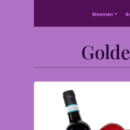
Bloemen
R
Golde